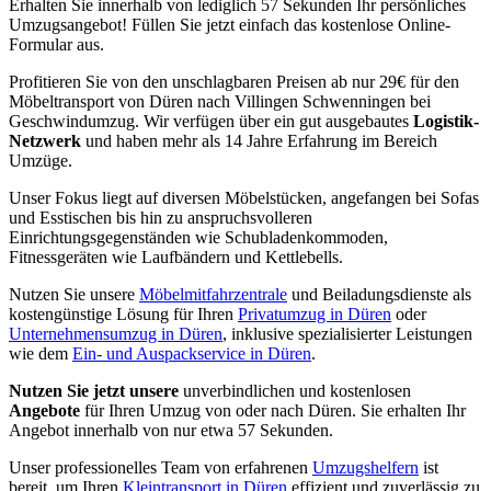
Erhalten Sie innerhalb von lediglich 57 Sekunden Ihr persönliches
Umzugsangebot! Füllen Sie jetzt einfach das kostenlose Online-
Formular aus.
Profitieren Sie von den unschlagbaren Preisen ab nur 29€ für den
Möbeltransport von Düren nach Villingen Schwenningen⁠ bei
Geschwindumzug. Wir verfügen über ein gut ausgebautes
Logistik-
Netzwerk
und haben mehr als 14 Jahre Erfahrung im Bereich
Umzüge.
Unser Fokus liegt auf diversen Möbelstücken, angefangen bei Sofas
und Esstischen bis hin zu anspruchsvolleren
Einrichtungsgegenständen wie Schubladenkommoden,
Fitnessgeräten wie Laufbändern und Kettlebells.
Nutzen Sie unsere
Möbelmitfahrzentrale
und Beiladungsdienste als
kostengünstige Lösung für Ihren
Privatumzug in Düren
oder
Unternehmensumzug in Düren
, inklusive spezialisierter Leistungen
wie dem
Ein- und Auspackservice in Düren
.
Nutzen Sie jetzt unsere
unverbindlichen und kostenlosen
Angebote
für Ihren Umzug von oder nach Düren. Sie erhalten Ihr
Angebot innerhalb von nur etwa 57 Sekunden.
Unser professionelles Team von erfahrenen
Umzugshelfern
ist
bereit, um Ihren
Kleintransport in Düren
effizient und zuverlässig zu